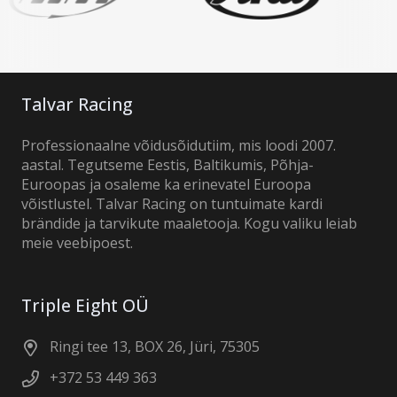
Talvar Racing
Professionaalne võidusõidutiim, mis loodi 2007.
aastal. Tegutseme Eestis, Baltikumis, Põhja-
Euroopas ja osaleme ka erinevatel Euroopa
võistlustel. Talvar Racing on tuntuimate kardi
brändide ja tarvikute maaletooja. Kogu valiku leiab
meie veebipoest.
Triple Eight OÜ
Ringi tee 13, BOX 26, Jüri, 75305
+372 53 449 363