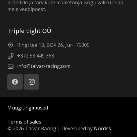
brändide ja tarvikute maaletooja. Kogu valiku leiab
meie veebipoest.
Triple Eight OÜ
Ringi tee 13, BOX 26, Jüri, 75305
+372 53 449 363
info@talvar-racing.com
Müügitingimused
Terms of sales
© 2026 Talvar Racing | Developed by
Nordes