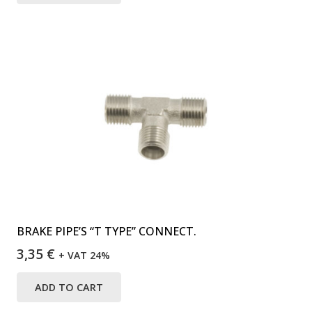
BRAKE PIPE’S “T TYPE” CONNECT.
3,35
€
+ VAT 24%
ADD TO CART