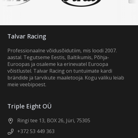
Talvar Racing
Professionaalne võidusõidutiim, mis loodi 2007.
aastal. Tegutseme Eestis, Baltikumis, Põhja-
Euroopas ja osaleme ka erinevatel Euroopa
võistlustel. Talvar Racing on tuntuimate kardi
brändide ja tarvikute maaletooja. Kogu valiku leiab
meie veebipoest.
Triple Eight OÜ
Ringi tee 13, BOX 26, Jüri, 75305
+372 53 449 363