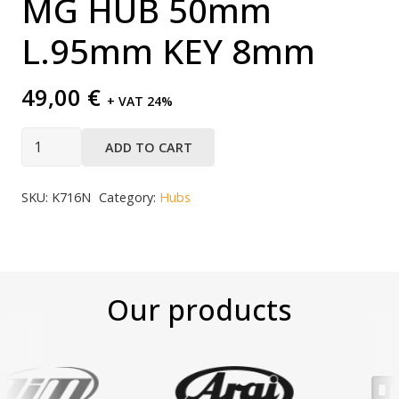
MG HUB 50mm
L.95mm KEY 8mm
49,00
€
+ VAT 24%
ADD TO CART
SKU:
K716N
Category:
Hubs
Our products