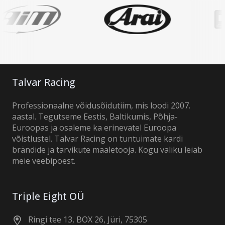
Talvar Racing
Professionaalne võidusõidutiim, mis loodi 2007.
aastal. Tegutseme Eestis, Baltikumis, Põhja-
Euroopas ja osaleme ka erinevatel Euroopa
võistlustel. Talvar Racing on tuntuimate kardi
brändide ja tarvikute maaletooja. Kogu valiku leiab
meie veebipoest.
Triple Eight OÜ
Ringi tee 13, BOX 26, Jüri, 75305