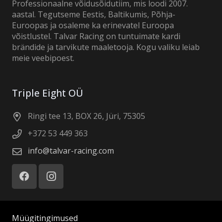
Professionaalne võidusõidutiim, mis loodi 2007.
aastal. Tegutseme Eestis, Baltikumis, Põhja-
Euroopas ja osaleme ka erinevatel Euroopa
võistlustel. Talvar Racing on tuntuimate kardi
brändide ja tarvikute maaletooja. Kogu valiku leiab
meie veebipoest.
Triple Eight OÜ
Ringi tee 13, BOX 26, Jüri, 75305
+372 53 449 363
info@talvar-racing.com
Müügitingimused