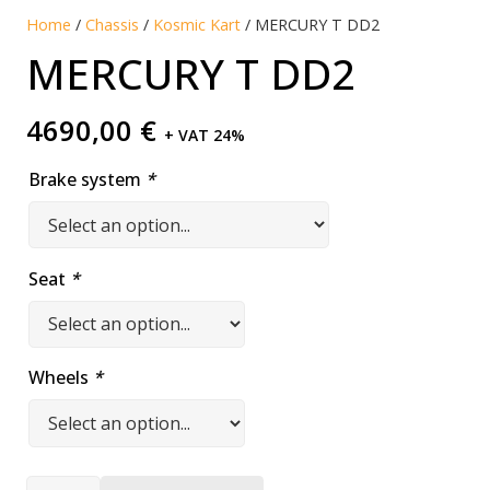
Home
/
Chassis
/
Kosmic Kart
/ MERCURY T DD2
MERCURY T DD2
4690,00
€
+ VAT 24%
Brake system
*
Seat
*
Wheels
*